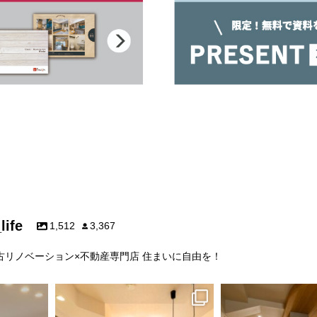
life
1,512
3,367
中古リノベーション×不動産専門店 住まいに自由を！
frees_life
frees_life
ション
千葉県の不動産×中古リノベ専門店
板張り天井で暮らし