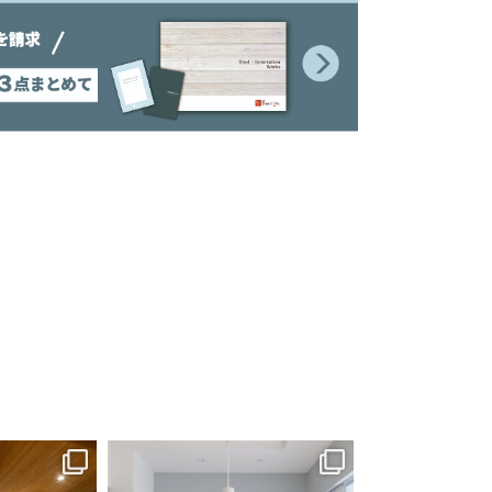
frees_life
frees_
に温かみをプラ
【子育て期を楽しむ家】
モダンで上質