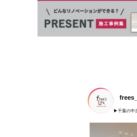
frees_
▶︎千葉の
frees_life
frees_life
いジャパ
@frees_life←タップして他の投稿をみ
マンションリノベー