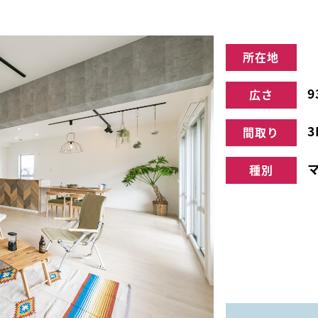
所在地
9
広さ
3
間取り
種別