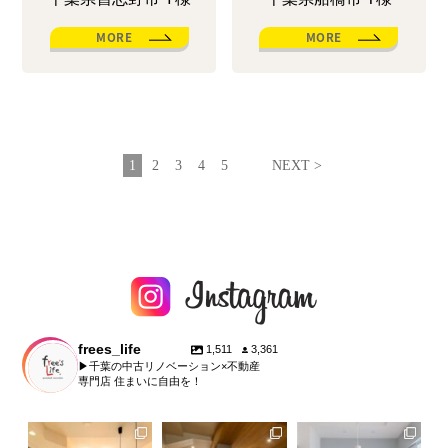
MORE
MORE
1
2
3
4
5
NEXT >
frees_life
1,511
3,361
▶︎千葉の中古リノベーション×不動産
専門店 住まいに自由を！
fe
frees_life
frees_life
frees_life