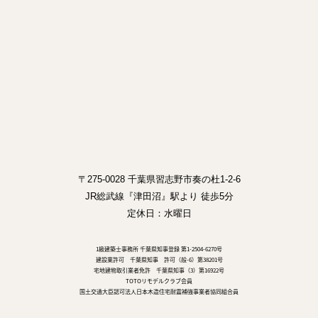
〒275-0028 千葉県習志野市奏の杜1-2-6
JR総武線『津田沼』駅より 徒歩5分
定休日：水曜日
1級建築士事務所 千葉県知事登録 第1-2504-6270号
建設業許可 千葉県知事 許可（般-6）第38201号
宅地建物取引業者免許 千葉県知事（3）第16922号
TOTOリモデルクラブ会員
国土交通大臣認可法人日本木造住宅耐震補強事業者協同組合員