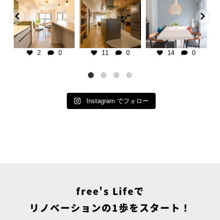
暮らし】
千葉県の不動産×中古リノベ専門
板張り天井で暮らしに温かみをプ
【子育て期を楽しむ家
橋市
店
ラス。
107㎡/マンション/1SLDK
K/マンション
＿＿＿＿＿＿＿＿＿＿＿＿＿＿＿
マンションリノベーションなら、
＿＿＿＿
古い空間も自分好みにアップデー
インテリアは、カラフルな
ーをベースにし
ご相談・お見積りは @frees_life
ト可能です。
り入れた楽し気な雰囲気と
ダンな住
└プロフィールリンクよりお気軽
クカラーを用いた大人の雰
に♪
千葉県の不動産×中古リノベ専門
のミックスコーディネー
グを広く、置き
└LINEで簡単相談もできます！
店
＿
2
0
11
0
14
0
置かない
└お電話でも承ります
＿＿＿＿＿＿＿＿＿＿＿＿＿＿＿
包み込むような柔らかなピ
をイメージ。
＿＿＿＿
ブルーは、子育て期の疲れ
ご
■ free`sLife津田沼
ご相談・お見積りは @frees_life
と気持ちを落ち着かせる役
└
どここちいい」
千葉県習志野市奏の杜1-2-6
└プロフィールリンクよりお気軽
っています。
テリアは、無機
tel 047-479-7030
に♪
...
りがちで
...
open
...
└LINEで簡単相談もできます！
└お電話でも承ります
Instagram でフォロー
■
...
free's Lifeで
リノベーションの1歩をスタート！