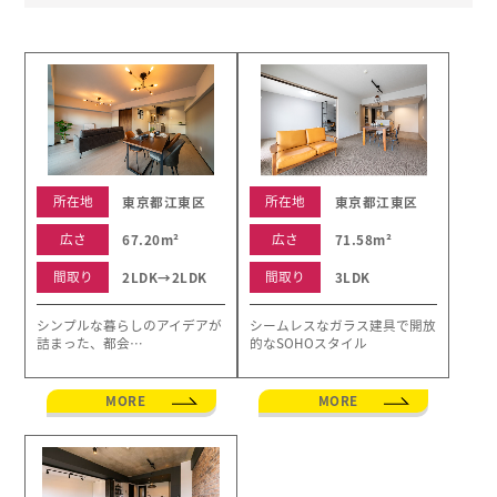
所在地
所在地
東京都江東区
東京都江東区
広さ
広さ
67.20m²
71.58m²
間取り
間取り
2LDK→2LDK
3LDK
シンプルな暮らしのアイデアが
シームレスなガラス建具で開放
詰まった、都会…
的なSOHOスタイル
MORE
MORE