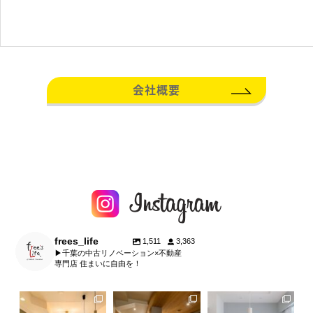
会社概要
frees_life
1,511
3,363
▶︎千葉の中古リノベーション×不動産
専門店 住まいに自由を！
fe
frees_life
frees_life
frees_life