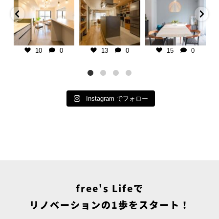
暮らし】
千葉県の不動産×中古リノベ専門
板張り天井で暮らしに温かみをプ
【子育て期を楽しむ家
橋市
店
ラス。
107㎡/マンション/1SLDK
K/マンション
＿＿＿＿＿＿＿＿＿＿＿＿＿＿＿
マンションリノベーションなら、
＿＿＿＿
古い空間も自分好みにアップデー
インテリアは、カラフルな
ーをベースにし
ご相談・お見積りは @frees_life
ト可能です。
り入れた楽し気な雰囲気と
ダンな住
└プロフィールリンクよりお気軽
クカラーを用いた大人の雰
に♪
千葉県の不動産×中古リノベ専門
のミックスコーディネー
グを広く、置き
└LINEで簡単相談もできます！
店
＿
10
0
13
0
15
0
置かない
└お電話でも承ります
＿＿＿＿＿＿＿＿＿＿＿＿＿＿＿
包み込むような柔らかなピ
をイメージ。
＿＿＿＿
ブルーは、子育て期の疲れ
ご
■ free`sLife津田沼
ご相談・お見積りは @frees_life
と気持ちを落ち着かせる役
└
どここちいい」
千葉県習志野市奏の杜1-2-6
└プロフィールリンクよりお気軽
っています。
テリアは、無機
tel 047-479-7030
に♪
...
りがちで
...
open
...
└LINEで簡単相談もできます！
└お電話でも承ります
Instagram でフォロー
■
...
free's Lifeで
リノベーションの1歩をスタート！