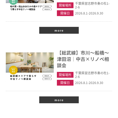
千葉県習志野市奏の杜1-
開催場所
2-6
開催日
2026.8.1-2026.9.30
more
【総武線】市川〜船橋〜
津田沼｜中古×リノベ相
談会
千葉県習志野市奏の杜1-
開催場所
2-6
開催日
2026.8.1-2026.9.30
more