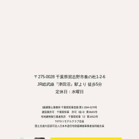
〒275-0028 千葉県習志野市奏の杜1-2-6
JR総武線『津田沼』駅より 徒歩5分
定休日：水曜日
1級建築士事務所 千葉県知事登録 第1-2504-6270号
建設業許可 千葉県知事 許可（般-6）第38201号
宅地建物取引業者免許 千葉県知事（3）第16922号
TOTOリモデルクラブ会員
国土交通大臣認可法人日本木造住宅耐震補強事業者協同組合員