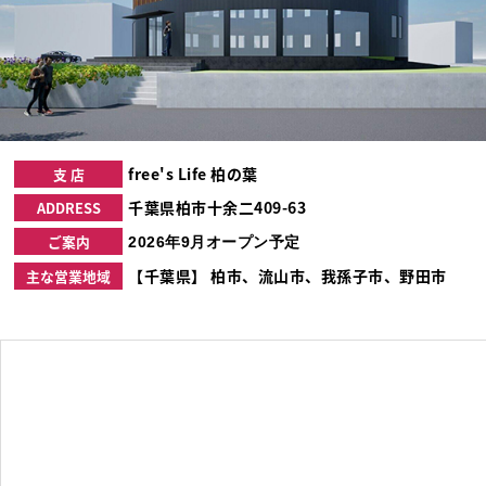
free's Life 柏の葉
支 店
千葉県柏市十余二409-63
ADDRESS
ご案内
2026年9月オープン予定
【千葉県】 柏市、流山市、我孫子市、野田市
主な営業地域