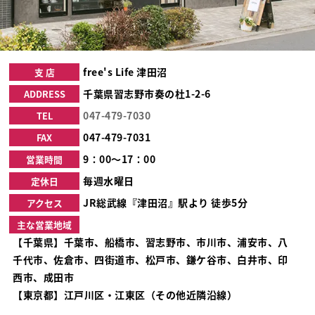
free's Life 津田沼
支 店
千葉県習志野市奏の杜1-2-6
ADDRESS
047-479-7030
TEL
047-479-7031
FAX
9：00～17：00
営業時間
毎週水曜日
定休日
JR総武線『津田沼』駅より 徒歩5分
アクセス
主な営業地域
【千葉県】千葉市、船橋市、習志野市、市川市、浦安市、八
千代市、佐倉市、四街道市、松戸市、鎌ケ谷市、白井市、印
西市、成田市
【東京都】江戸川区・江東区（その他近隣沿線）