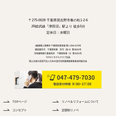
〒275-0028 千葉県習志野市奏の杜1-2-6
JR総武線『津田沼』駅より 徒歩5分
定休日：水曜日
1級建築士事務所 千葉県知事登録 第1-2504-6270号
建設業許可 千葉県知事 許可（般-6）第38201号
宅地建物取引業者免許 千葉県知事（3）第16922号
TOTOリモデルクラブ会員
国土交通大臣認可法人日本木造住宅耐震補強事業者協同組合員
TOPページ
リノベ＆リフォームについて
件
情
コンセプト
定額制リノベ
報