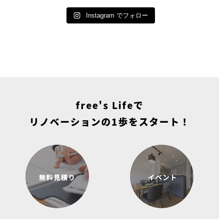
りがちで
...
open
...
└LINEで簡単相談もできます！
└お電話でも承ります
Instagram でフォロー
■
...
free's Lifeで
リノベーションの1歩をスタート！