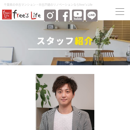
千葉県の中古マンション・中古⼾建のリノベーションならfree's Life