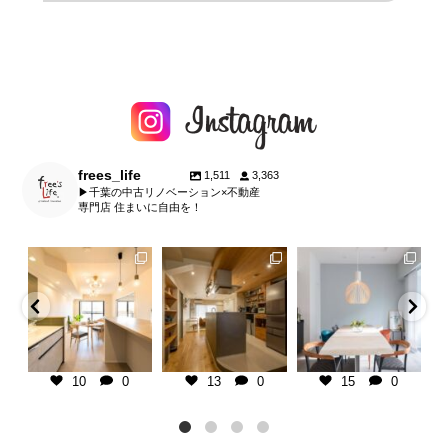
frees_life
1,511
3,363
▶︎千葉の中古リノベーション×不動産
専門店 住まいに自由を！
fe
frees_life
frees_life
frees_life
暮らし】
千葉県の不動産×中古リノベ専門
板張り天井で暮らしに温かみをプ
【子育て期を楽しむ家
橋市
店
ラス。
107㎡/マンション/1SLDK
K/マンション
＿＿＿＿＿＿＿＿＿＿＿＿＿＿＿
マンションリノベーションなら、
＿＿＿＿
古い空間も自分好みにアップデー
インテリアは、カラフルな
ーをベースにし
ご相談・お見積りは @frees_life
ト可能です。
り入れた楽し気な雰囲気と
ダンな住
└プロフィールリンクよりお気軽
クカラーを用いた大人の雰
に♪
千葉県の不動産×中古リノベ専門
のミックスコーディネー
グを広く、置き
└LINEで簡単相談もできます！
店
＿
10
0
13
0
15
0
置かない
└お電話でも承ります
＿＿＿＿＿＿＿＿＿＿＿＿＿＿＿
包み込むような柔らかなピ
をイメージ。
＿＿＿＿
ブルーは、子育て期の疲れ
ご
■ free`sLife津田沼
ご相談・お見積りは @frees_life
と気持ちを落ち着かせる役
└
どここちいい」
千葉県習志野市奏の杜1-2-6
└プロフィールリンクよりお気軽
っています。
テリアは、無機
tel 047-479-7030
に♪
...