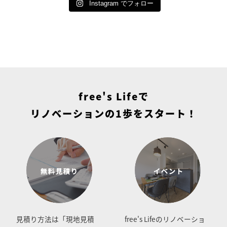
Instagram でフォロー
fe津田沼
...
tel
...
■
...
free's Lifeで
リノベーションの1歩をスタート！
見積り方法は「現地見積
free's Lifeのリノベーショ