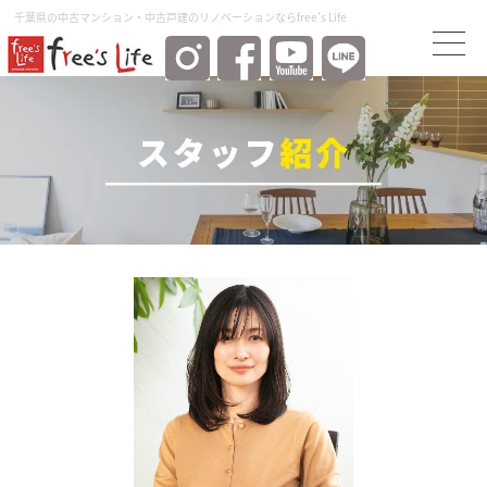
千葉県の中古マンション・中古⼾建のリノベーションならfree's Life