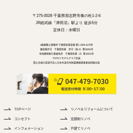
〒275-0028 千葉県習志野市奏の杜1-2-6
JR総武線『津田沼』駅より 徒歩5分
定休日：水曜日
1級建築士事務所 千葉県知事登録 第1-2504-6270号
建設業許可 千葉県知事 許可（般-6）第38201号
宅地建物取引業者免許 千葉県知事（3）第16922号
TOTOリモデルクラブ会員
国土交通大臣認可法人日本木造住宅耐震補強事業者協同組合員
TOPページ
リノベ＆リフォームについて
件
情
コンセプト
定額制リノベ
報
インフォメーション
戸建てリノベ