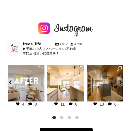
frees_life
1,512
3,365
▶︎千葉の中古リノベーション×不動産
専門店 住まいに自由を！
fe
frees_life
frees_life
frees_life
タップして他の投稿
マンションリノベーション
千葉県の不動産×中古リノベ専門
板張り天井で暮らしに温か
！
北欧モダン
店
ラス。
1
＿＿＿＿＿＿＿＿＿＿＿＿＿＿＿
マンションリノベーション
デア ７選
千葉県の不動産×中古リノベ専門
＿＿＿＿
古い空間も自分好みにアッ
イ
店
ご相談・お見積りは @frees_life
ト可能です。
り
中古リノベ専門
＿＿＿＿＿＿＿＿＿＿＿＿＿＿＿
└プロフィールリンクよりお気軽
ク
＿＿＿＿
に♪
千葉県の不動産×中古リノ
＿＿＿＿＿＿＿
ご相談・お見積りは @frees_life
└LINEで簡単相談もできます！
店
4
0
11
0
13
0
＿
└プロフィールリンクよりお気軽
└お電話でも承ります
＿＿＿＿＿＿＿＿＿＿＿＿
包
rees_life
に♪
＿＿＿＿
ブ
ンクよりお気軽
└LINEで簡単相談もできます！
■ free`sLife津田沼
ご相談・お見積りは @frees_
と
└お電話でも承ります
千葉県習志野市奏の杜1-2-6
└プロフィールリンクより
談もできます！
tel 047-479-7030
に♪
承ります
■ free`sLife津田沼
open
...
└LINEで簡単相談もでき
千葉県習志野市奏の杜1-2-6
└お電話でも承ります