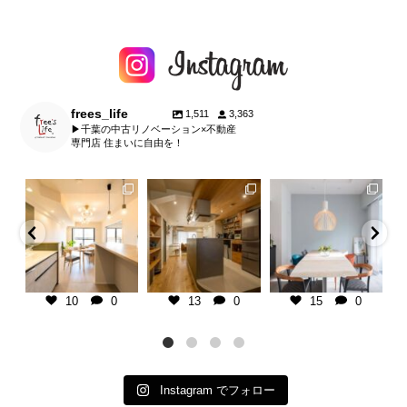
frees_life
1,511
3,363
▶︎千葉の中古リノベーション×不動産
専門店 住まいに自由を！
fe
frees_life
frees_life
frees_life
暮らし】
千葉県の不動産×中古リノベ専門
板張り天井で暮らしに温かみをプ
【子育て期を楽しむ家
橋市
店
ラス。
107㎡/マンション/1SLDK
K/マンション
＿＿＿＿＿＿＿＿＿＿＿＿＿＿＿
マンションリノベーションなら、
＿＿＿＿
古い空間も自分好みにアップデー
インテリアは、カラフルな
ーをベースにし
ご相談・お見積りは @frees_life
ト可能です。
り入れた楽し気な雰囲気と
ダンな住
└プロフィールリンクよりお気軽
クカラーを用いた大人の雰
に♪
千葉県の不動産×中古リノベ専門
のミックスコーディネー
グを広く、置き
└LINEで簡単相談もできます！
店
＿
10
0
13
0
15
0
置かない
└お電話でも承ります
＿＿＿＿＿＿＿＿＿＿＿＿＿＿＿
包み込むような柔らかなピ
をイメージ。
＿＿＿＿
ブルーは、子育て期の疲れ
ご
■ free`sLife津田沼
ご相談・お見積りは @frees_life
と気持ちを落ち着かせる役
└
どここちいい」
千葉県習志野市奏の杜1-2-6
└プロフィールリンクよりお気軽
っています。
テリアは、無機
tel 047-479-7030
に♪
...
りがちで
...
open
...
└LINEで簡単相談もできます！
└お電話でも承ります
Instagram でフォロー
■
...