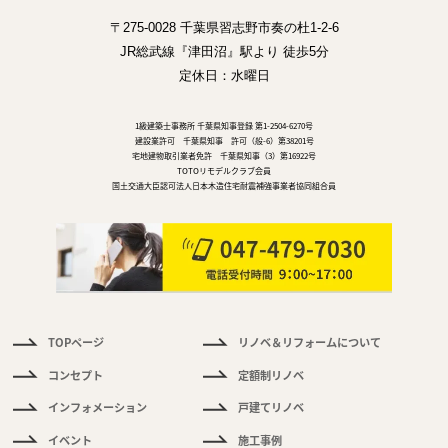
〒275-0028 千葉県習志野市奏の杜1-2-6
JR総武線『津田沼』駅より 徒歩5分
定休日：水曜日
1級建築士事務所 千葉県知事登録 第1-2504-6270号
建設業許可 千葉県知事 許可（般-6）第38201号
宅地建物取引業者免許 千葉県知事（3）第16922号
TOTOリモデルクラブ会員
国土交通大臣認可法人日本木造住宅耐震補強事業者協同組合員
TOPページ
リノベ＆リフォームについて
件
情
コンセプト
定額制リノベ
報
インフォメーション
戸建てリノベ
く
イベント
施工事例
あ