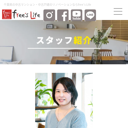
千葉県の中古マンション・中古⼾建のリノベーションならfree's Life