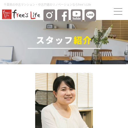
千葉県の中古マンション・中古⼾建のリノベーションならfree's Life