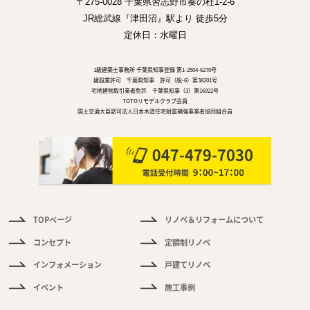
〒275-0028 千葉県習志野市奏の杜1-2-6
JR総武線『津田沼』駅より 徒歩5分
定休日：水曜日
1級建築士事務所 千葉県知事登録 第1-2504-6270号
建設業許可 千葉県知事 許可（般-6）第38201号
宅地建物取引業者免許 千葉県知事（3）第16922号
TOTOリモデルクラブ会員
国土交通大臣認可法人日本木造住宅耐震補強事業者協同組合員
TOPページ
リノベ＆リフォームについて
件
情
コンセプト
定額制リノベ
報
インフォメーション
戸建てリノベ
く
イベント
施工事例
あ
る
ご