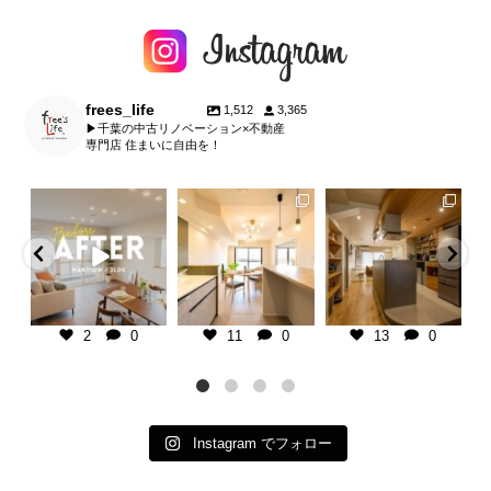
frees_life
1,512
3,365
▶︎千葉の中古リノベーション×不動産
専門店 住まいに自由を！
fe
frees_life
frees_life
frees_life
タップして他の投稿
マンションリノベーション
千葉県の不動産×中古リノベ専門
板張り天井で暮らしに温か
！
北欧モダン
店
ラス。
1
＿＿＿＿＿＿＿＿＿＿＿＿＿＿＿
マンションリノベーション
デア ７選
千葉県の不動産×中古リノベ専門
＿＿＿＿
古い空間も自分好みにアッ
イ
店
ご相談・お見積りは @frees_life
ト可能です。
り
中古リノベ専門
＿＿＿＿＿＿＿＿＿＿＿＿＿＿＿
└プロフィールリンクよりお気軽
ク
＿＿＿＿
に♪
千葉県の不動産×中古リノ
＿＿＿＿＿＿＿
ご相談・お見積りは @frees_life
└LINEで簡単相談もできます！
店
2
0
11
0
13
0
＿
└プロフィールリンクよりお気軽
└お電話でも承ります
＿＿＿＿＿＿＿＿＿＿＿＿
包
rees_life
に♪
＿＿＿＿
ブ
ンクよりお気軽
└LINEで簡単相談もできます！
■ free`sLife津田沼
ご相談・お見積りは @frees_
と
└お電話でも承ります
千葉県習志野市奏の杜1-2-6
└プロフィールリンクより
談もできます！
tel 047-479-7030
に♪
承ります
■ free`sLife津田沼
open
...
└LINEで簡単相談もでき
千葉県習志野市奏の杜1-2-6
└お電話でも承ります
Instagram でフォロー
fe津田沼
...
tel
...
■
...