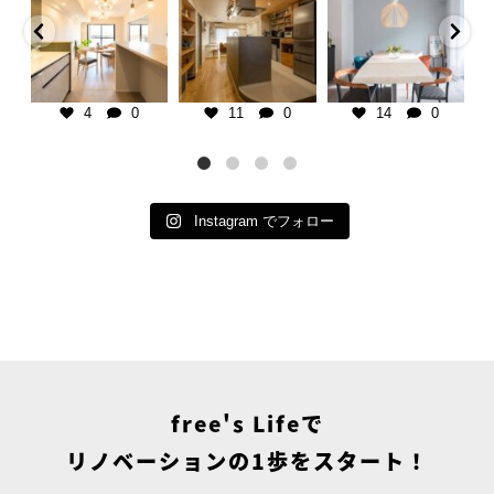
暮らし】
千葉県の不動産×中古リノベ専門
板張り天井で暮らしに温かみをプ
【子育て期を楽しむ家
橋市
店
ラス。
107㎡/マンション/1SLDK
K/マンション
＿＿＿＿＿＿＿＿＿＿＿＿＿＿＿
マンションリノベーションなら、
＿＿＿＿
古い空間も自分好みにアップデー
インテリアは、カラフルな
ーをベースにし
ご相談・お見積りは @frees_life
ト可能です。
り入れた楽し気な雰囲気と
ダンな住
└プロフィールリンクよりお気軽
クカラーを用いた大人の雰
に♪
千葉県の不動産×中古リノベ専門
のミックスコーディネー
グを広く、置き
└LINEで簡単相談もできます！
店
＿
4
0
11
0
14
0
置かない
└お電話でも承ります
＿＿＿＿＿＿＿＿＿＿＿＿＿＿＿
包み込むような柔らかなピ
をイメージ。
＿＿＿＿
ブルーは、子育て期の疲れ
ご
■ free`sLife津田沼
ご相談・お見積りは @frees_life
と気持ちを落ち着かせる役
└
どここちいい」
千葉県習志野市奏の杜1-2-6
└プロフィールリンクよりお気軽
っています。
テリアは、無機
tel 047-479-7030
に♪
...
りがちで
...
open
...
└LINEで簡単相談もできます！
└お電話でも承ります
Instagram でフォロー
■
...
free's Lifeで
リノベーションの1歩をスタート！