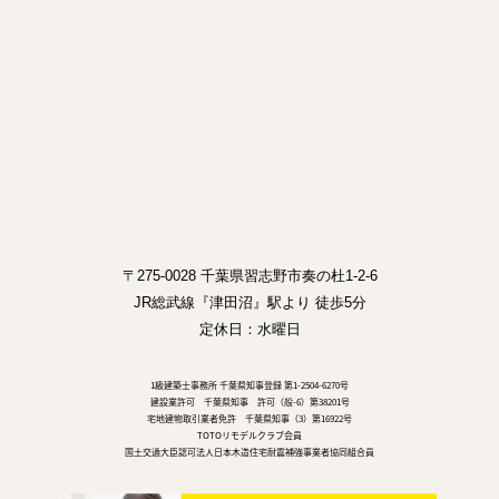
〒275-0028 千葉県習志野市奏の杜1-2-6
JR総武線『津田沼』駅より 徒歩5分
定休日：水曜日
1級建築士事務所 千葉県知事登録 第1-2504-6270号
建設業許可 千葉県知事 許可（般-6）第38201号
宅地建物取引業者免許 千葉県知事（3）第16922号
TOTOリモデルクラブ会員
国土交通大臣認可法人日本木造住宅耐震補強事業者協同組合員