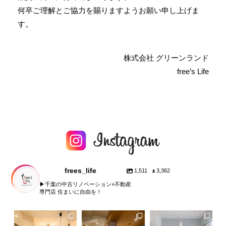
何卒ご理解とご協力を賜りますようお願い申し上げま
す。
株式会社 グリーンランド
free’s Life
frees_life
1,511
3,362
▶︎千葉の中古リノベーション×不動産
専門店 住まいに自由を！
fe
frees_life
frees_life
frees_life