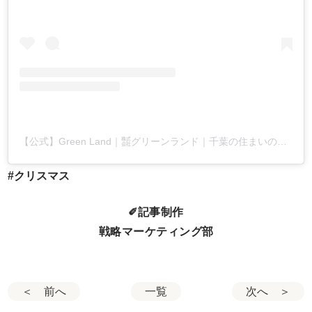
【公式】Green Land｜㍿グリーンランド｜千葉の住まいの専門会社(@greenland_pr_official)がシェアした投稿
#クリスマス
✐記事制作
戦略マーケティング部
＜ 前へ
一覧
次へ ＞