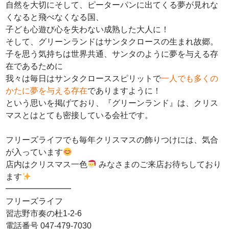
自然を大切にそして、ピーターパンに出てくる夢が見れな
くなると飛べなくなる国、
子ども心遊び心を失わない成熟した大人に！
そして、グリーンランドはサンタクロースの生まれ故郷。
子を思う気持ちは世界共通、サンタのように夢を与える存
在であるために
我々は毎日はサンタクローススピリットで
一人でも多くの
かたに夢を与える存在
でありますように！
という思いを掲げており、『グリーンランド』は、クリス
マスとはとても密接している会社です。
フリーズライフでも毎年クリスマスの飾りつけには、気合
が入っています
店内はクリスマス一色
みなさまのご来店お待ちしており
ます
━━━━━━━━
フリーズライフ
習志野市奏の杜1-2-6
電話番号 047-479-7030