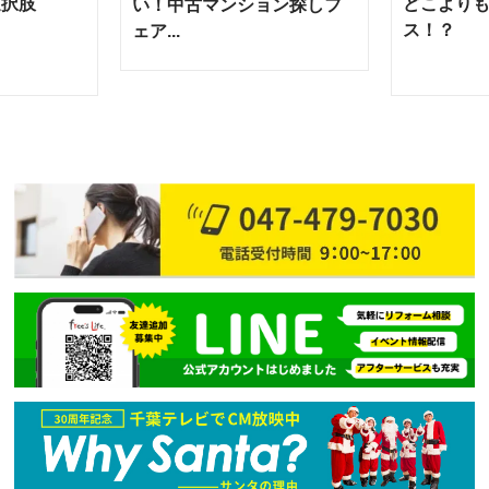
選択肢
どこより
い！中古マンション探しフ
ス！？
ェア...