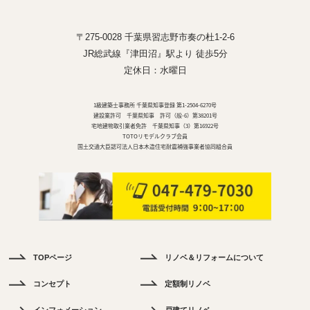
〒275-0028 千葉県習志野市奏の杜1-2-6
JR総武線『津田沼』駅より 徒歩5分
定休日：水曜日
1級建築士事務所 千葉県知事登録 第1-2504-6270号
建設業許可 千葉県知事 許可（般-6）第38201号
宅地建物取引業者免許 千葉県知事（3）第16922号
TOTOリモデルクラブ会員
国土交通大臣認可法人日本木造住宅耐震補強事業者協同組合員
TOPページ
リノベ＆リフォームについて
件
コンセプト
定額制リノベ
情
報