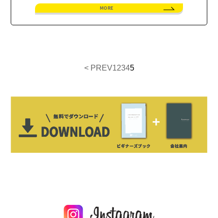
MORE
< PREV
1
2
3
4
5