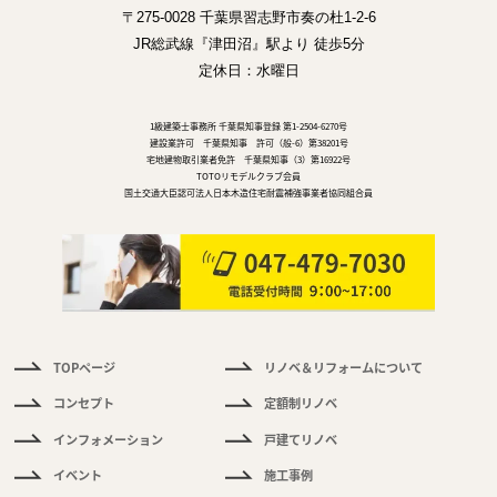
〒275-0028 千葉県習志野市奏の杜1-2-6
JR総武線『津田沼』駅より 徒歩5分
定休日：水曜日
1級建築士事務所 千葉県知事登録 第1-2504-6270号
建設業許可 千葉県知事 許可（般-6）第38201号
宅地建物取引業者免許 千葉県知事（3）第16922号
TOTOリモデルクラブ会員
国土交通大臣認可法人日本木造住宅耐震補強事業者協同組合員
TOPページ
リノベ＆リフォームについて
件
情
コンセプト
定額制リノベ
報
インフォメーション
戸建てリノベ
く
イベント
施工事例
あ
る