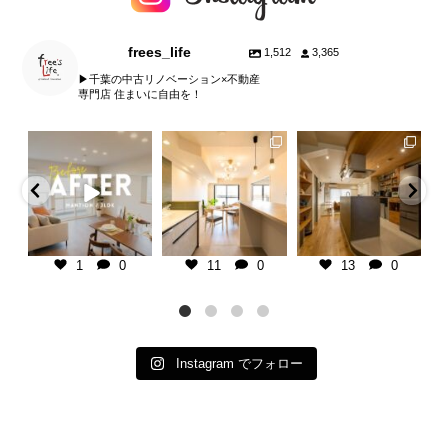
frees_life
1,512
3,365
▶︎千葉の中古リノベーション×不動産
専門店 住まいに自由を！
fe
frees_life
frees_life
frees_life
タップして他の投稿
マンションリノベーション
千葉県の不動産×中古リノベ専門
板張り天井で暮らしに温か
！
北欧モダン
店
ラス。
1
＿＿＿＿＿＿＿＿＿＿＿＿＿＿＿
マンションリノベーション
デア ７選
千葉県の不動産×中古リノベ専門
＿＿＿＿
古い空間も自分好みにアッ
イ
店
ご相談・お見積りは @frees_life
ト可能です。
り
中古リノベ専門
＿＿＿＿＿＿＿＿＿＿＿＿＿＿＿
└プロフィールリンクよりお気軽
ク
＿＿＿＿
に♪
千葉県の不動産×中古リノ
＿＿＿＿＿＿＿
ご相談・お見積りは @frees_life
└LINEで簡単相談もできます！
店
1
0
11
0
13
0
＿
└プロフィールリンクよりお気軽
└お電話でも承ります
＿＿＿＿＿＿＿＿＿＿＿＿
包
rees_life
に♪
＿＿＿＿
ブ
ンクよりお気軽
└LINEで簡単相談もできます！
■ free`sLife津田沼
ご相談・お見積りは @frees_
と
└お電話でも承ります
千葉県習志野市奏の杜1-2-6
└プロフィールリンクより
談もできます！
tel 047-479-7030
に♪
承ります
■ free`sLife津田沼
open
...
└LINEで簡単相談もでき
千葉県習志野市奏の杜1-2-6
└お電話でも承ります
Instagram でフォロー
fe津田沼
...
tel
...
■
...