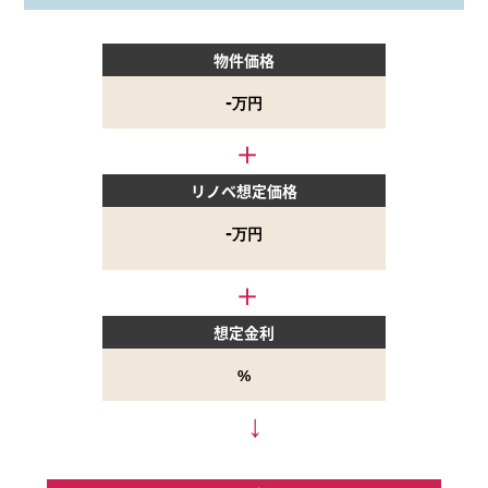
物件価格
‐
万円
リノベ想定価格
-
万円
想定金利
%