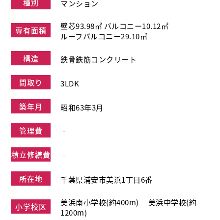
種別
マンション
壁芯93.98㎡ バルコニー10.12㎡
専有面積
ルーフバルコニー29.10㎡
構造
鉄骨鉄筋コンクリート
間取り
3LDK
築年月
昭和63年3月
管理費
‐
積立修繕費
‐
所在地
千葉県浦安市美浜1丁⽬6番
美浜南⼩学校(約400m) 美浜中学校(約
小学校区
1200m)