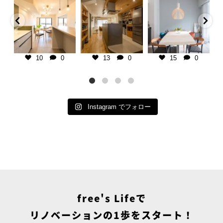
暮らし】
千葉県の不動産×中古リノベ専門
板張り天井で暮らしに温かみをプ
【子育て期を楽しむ家
橋市
店
ラス。
107㎡/マンション/1SLDK
K/マンション
＿＿＿＿＿＿＿＿＿＿＿＿＿＿＿
マンションリノベーションなら、
＿＿＿＿
古い空間も自分好みにアップデー
インテリアは、カラフルな
ーをベースにし
ご相談・お見積りは @frees_life
ト可能です。
り入れた楽し気な雰囲気と
ダンな住
└プロフィールリンクよりお気軽
クカラーを用いた大人の雰
に♪
千葉県の不動産×中古リノベ専門
のミックスコーディネー
グを広く、置き
└LINEで簡単相談もできます！
店
＿
10
0
13
0
15
0
置かない
└お電話でも承ります
＿＿＿＿＿＿＿＿＿＿＿＿＿＿＿
包み込むような柔らかなピ
をイメージ。
＿＿＿＿
ブルーは、子育て期の疲れ
ご
■ free`sLife津田沼
ご相談・お見積りは @frees_life
と気持ちを落ち着かせる役
└
どここちいい」
千葉県習志野市奏の杜1-2-6
└プロフィールリンクよりお気軽
っています。
テリアは、無機
tel 047-479-7030
に♪
...
りがちで
...
open
...
└LINEで簡単相談もできます！
└お電話でも承ります
Instagram でフォロー
■
...
free's Lifeで
リノベーションの1歩をスタート！