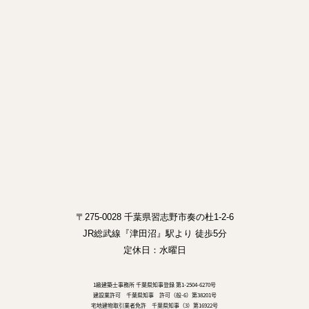
〒275-0028 千葉県習志野市奏の杜1-2-6
JR総武線『津田沼』駅より 徒歩5分
定休日：水曜日
1級建築士事務所 千葉県知事登録 第1-2504-6270号
建設業許可 千葉県知事 許可（般-6）第38201号
宅地建物取引業者免許 千葉県知事（3）第16922号