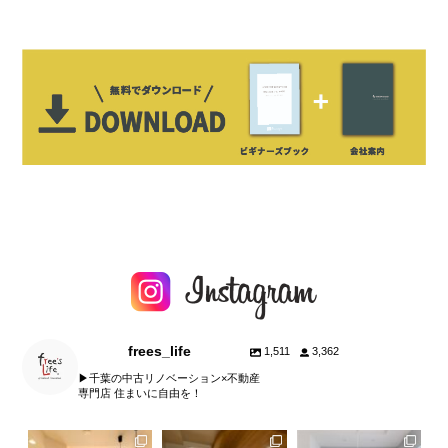
frees_life
1,511
3,362
▶︎千葉の中古リノベーション×不動産
専門店 住まいに自由を！
fe
frees_life
frees_life
frees_life