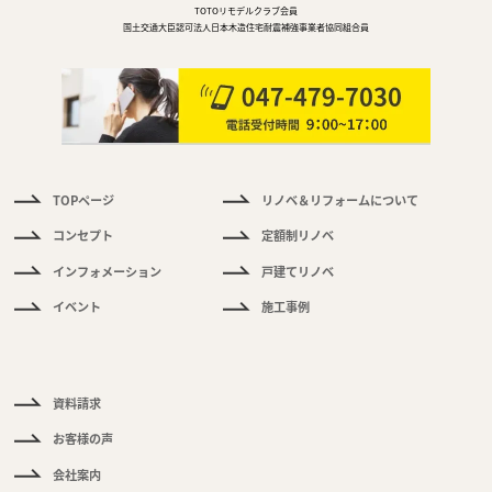
TOTOリモデルクラブ会員
国土交通大臣認可法人日本木造住宅耐震補強事業者協同組合員
TOPページ
リノベ＆リフォームについて
件
情
コンセプト
定額制リノベ
報
インフォメーション
戸建てリノベ
く
イベント
施工事例
あ
る
ご
質
問
資料請求
お客様の声
会社案内