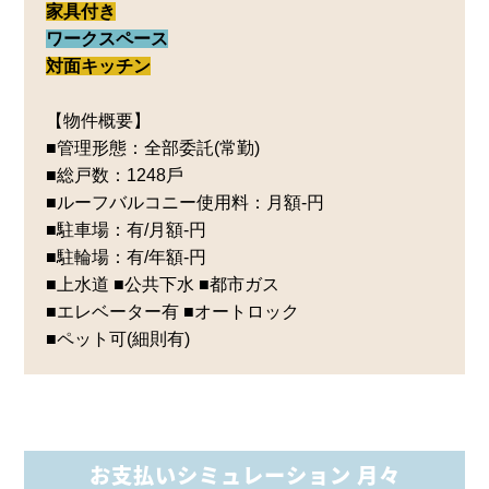
家具付き
ワークスペース
対面キッチン
【物件概要】
■管理形態：全部委託(常勤)
■総戸数：1248⼾
■ルーフバルコニー使用料：月額‐円
■駐車場：有/⽉額‐円
■駐輪場：有/年額‐円
■上水道 ■公共下水 ■都市ガス
■エレベーター有 ■オートロック
■ペット可(細則有)
お支払いシミュレーション 月々