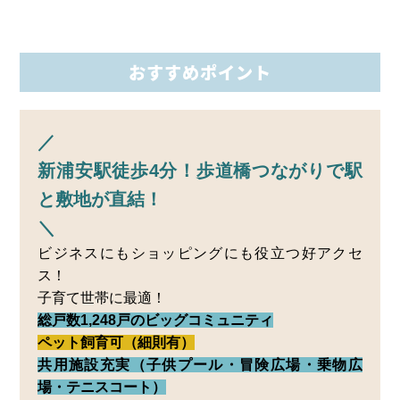
おすすめポイント
／
新浦安駅徒歩4分！歩道橋つながりで駅
と敷地が直結！
＼
ビジネスにもショッピングにも役立つ好アクセ
ス！
子育て世帯に最適！
総戸数1,248戸のビッグコミュニティ
ペット飼育可（細則有）
共用施設充実（子供プール・冒険広場・乗物広
場・テニスコート）